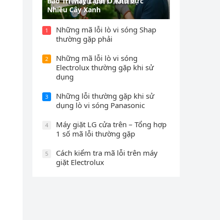
Bảo Trì Máy Lạnh Ở Khu Vực
Nhiều Cây Xanh
Những mã lỗi lò vi sóng Shap
1
thường gặp phải
Những mã lỗi lò vi sóng
2
Electrolux thường gặp khi sử
dụng
Những lỗi thường gặp khi sử
3
dụng lò vi sóng Panasonic
Máy giặt LG cửa trên – Tổng hợp
4
1 số mã lỗi thường gặp
Cách kiểm tra mã lỗi trên máy
5
giặt Electrolux