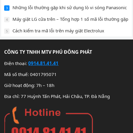
Những lỗi thường gặp khi sử dụng lò vi sóng Panasonic
3
Máy giặt LG cửa trên – Tổng hợp 1 số mã lỗi thường gặp
4
Cách kiểm tra mã lỗi trên máy giặt Electrolux
5
CÔNG TY TNHH MTV PHÚ ĐÔNG PHÁT
Điện thoại:
0914.81.41.41
Mã số thuế: 0401795071
Giờ hoạt động: 7h – 18h
Địa chỉ: 77 Huỳnh Tấn Phát, Hải Châu, TP. Đà Nẵng