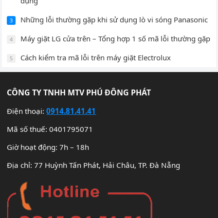
dụng
Những lỗi thường gặp khi sử dụng lò vi sóng Panasonic
3
Máy giặt LG cửa trên – Tổng hợp 1 số mã lỗi thường gặp
4
Cách kiểm tra mã lỗi trên máy giặt Electrolux
5
CÔNG TY TNHH MTV PHÚ ĐÔNG PHÁT
Điện thoại:
0914.81.41.41
Mã số thuế: 0401795071
Giờ hoạt động: 7h – 18h
Địa chỉ: 77 Huỳnh Tấn Phát, Hải Châu, TP. Đà Nẵng