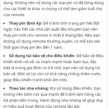
dụng. Không nên sử dụng các loại pin cũ đã từng dùng
cho các thiết bị khác vì chúng có thể làm giảm tuổi thọ
của remote.
Thay pin định kỳ:
Để tránh tình trạng pin hết đột
ngột, hầu hết các nhà sản xuất đều khuyên bạn nên
thay pin mới cho remote ít nhất 6 tháng/lần. Nếu bạn
không sử dụng remote thường xuyên, có thể kéo dài
thời gian thay pin lên đến 1 năm.
Sử dụng túi bảo vệ cho điều khiển
: Để bảo vệ điều
khiển khỏi rơi vỡ, va chạm mạnh hoặc bám bụi, đặc
biệt là trong gia đình có trẻ nhỏ, bạn nên sử dụng túi
bảo vệ. Một số túi còn có khả năng chống thấm nước,
giúp điều khiển tránh khỏi ẩm mốc.
Thao tác nhẹ nhàng:
Khi sử dụng điều khiển, bạn
không nên bấm nút quá mạnh để tránh làm hỏng các
bộ phận bên trong. Hành động nhẹ nhàng sẽ giúp duy
trì hiệu quả hoạt động của remote lâu dài.