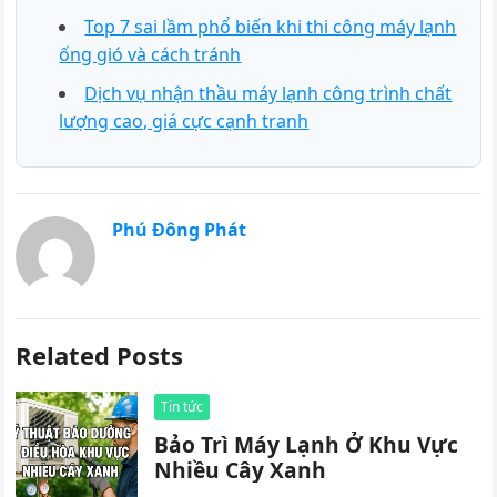
Top 7 sai lầm phổ biến khi thi công máy lạnh
ống gió và cách tránh
Dịch vụ nhận thầu máy lạnh công trình chất
lượng cao, giá cực cạnh tranh
Phú Đông Phát
Related Posts
Tin tức
Bảo Trì Máy Lạnh Ở Khu Vực
Nhiều Cây Xanh