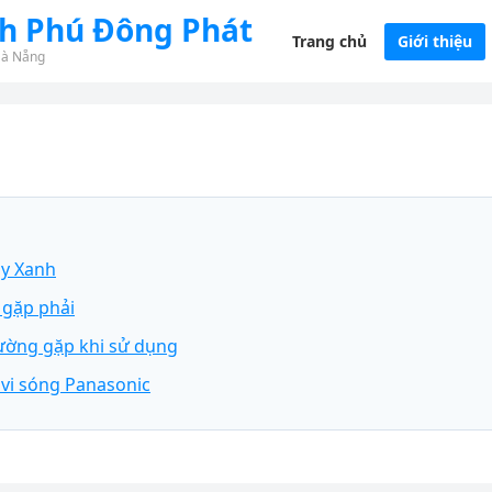
nh Phú Đông Phát
Trang chủ
Giới thiệu
Đà Nẵng
ây Xanh
 gặp phải
hường gặp khi sử dụng
 vi sóng Panasonic