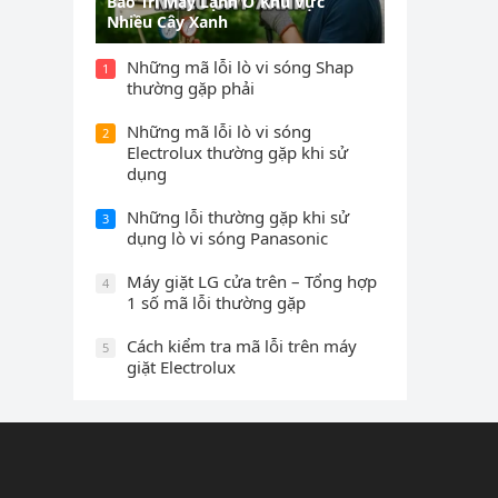
Bảo Trì Máy Lạnh Ở Khu Vực
Nhiều Cây Xanh
Những mã lỗi lò vi sóng Shap
1
thường gặp phải
Những mã lỗi lò vi sóng
2
Electrolux thường gặp khi sử
dụng
Những lỗi thường gặp khi sử
3
dụng lò vi sóng Panasonic
Máy giặt LG cửa trên – Tổng hợp
4
1 số mã lỗi thường gặp
Cách kiểm tra mã lỗi trên máy
5
giặt Electrolux