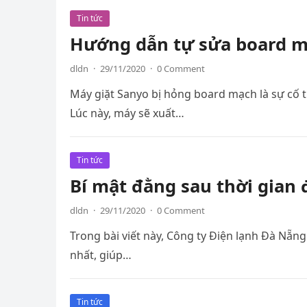
Tin tức
Hướng dẫn tự sửa board má
dldn
·
29/11/2020
·
0 Comment
Máy giặt Sanyo bị hỏng board mạch là sự cố t
Lúc này, máy sẽ xuất…
Tin tức
Bí mật đằng sau thời gian 
dldn
·
29/11/2020
·
0 Comment
Trong bài viết này, Công ty Điện lạnh Đà Nẵng
nhất, giúp…
Tin tức