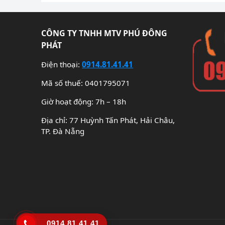
bài
viết
CÔNG TY TNHH MTV PHÚ ĐÔNG
PHÁT
Điện thoại:
0914.81.41.41
Mã số thuế: 0401795071
Giờ hoạt động: 7h – 18h
Địa chỉ: 77 Huỳnh Tấn Phát, Hải Châu,
TP. Đà Nẵng
0914.81.41.41