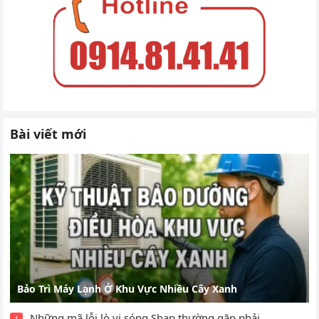
Bài viết mới
Bảo Trì Máy Lạnh Ở Khu Vực Nhiều Cây Xanh
Những mã lỗi lò vi sóng Shap thường gặp phải
1