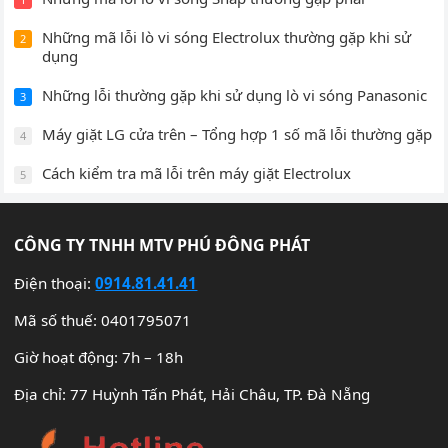
Những mã lỗi lò vi sóng Electrolux thường gặp khi sử
2
dụng
Những lỗi thường gặp khi sử dụng lò vi sóng Panasonic
3
Máy giặt LG cửa trên – Tổng hợp 1 số mã lỗi thường gặp
4
Cách kiểm tra mã lỗi trên máy giặt Electrolux
5
CÔNG TY TNHH MTV PHÚ ĐÔNG PHÁT
Điện thoại:
0914.81.41.41
Mã số thuế: 0401795071
Giờ hoạt động: 7h – 18h
Địa chỉ: 77 Huỳnh Tấn Phát, Hải Châu, TP. Đà Nẵng