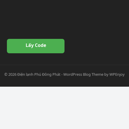
Lấy Code
© 2026
Điện lạnh Phú Đông Phát
-
WordPress Blog Theme
by
WPEnjoy