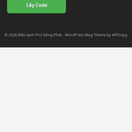
Lấy Code
© 2026
Điện lạnh Phú Đông Phát
-
WordPress Blog Theme
by
WPEnjoy