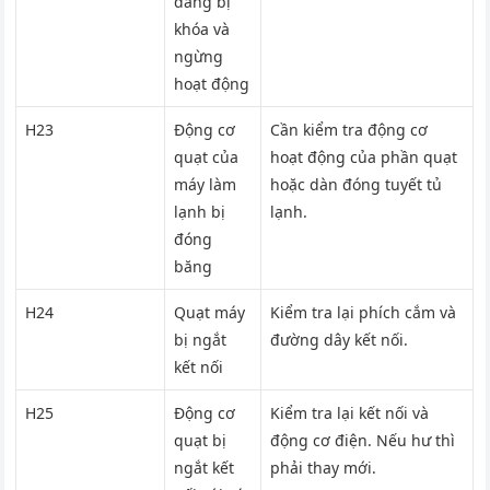
đang bị
khóa và
ngừng
hoạt động
H23
Động cơ
Cần kiểm tra động cơ
quạt của
hoạt động của phần quạt
máy làm
hoặc dàn đóng tuyết tủ
lạnh bị
lạnh.
đóng
băng
H24
Quạt máy
Kiểm tra lại phích cắm và
bị ngắt
đường dây kết nối.
kết nối
H25
Động cơ
Kiểm tra lại kết nối và
quạt bị
động cơ điện. Nếu hư thì
ngắt kết
phải thay mới.