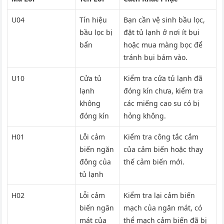
U04
Tín hiệu
Bạn cần vệ sinh bầu lọc,
bầu lọc bị
đặt tủ lạnh ở nơi ít bụi
bẩn
hoặc mua màng bọc để
tránh bụi bám vào.
U10
Cửa tủ
Kiểm tra cửa tủ lạnh đã
lạnh
đóng kín chưa, kiểm tra
không
các miếng cao su có bị
đóng kín
hỏng không.
H01
Lỗi cảm
Kiểm tra công tắc cắm
biến ngăn
của cảm biến hoặc thay
đông của
thế cảm biến mới.
tủ lạnh
H02
Lỗi cảm
Kiểm tra lại cảm biến
biến ngăn
mạch của ngăn mát, có
mát của
thể mạch cảm biến đã bị