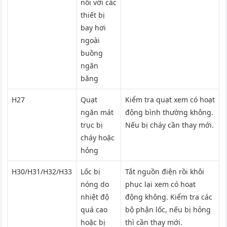
nối với các
thiết bị
bay hơi
ngoài
buồng
ngăn
băng
H27
Quạt
Kiểm tra quạt xem có hoạt
ngăn mát
động bình thường không.
trục bị
Nếu bị cháy cần thay mới.
cháy hoặc
hỏng
H30/H31/H32/H33
Lốc bị
Tắt nguồn điện rồi khôi
nóng do
phục lại xem có hoạt
nhiệt độ
động không. Kiểm tra các
quá cao
bộ phận lốc, nếu bị hỏng
hoặc bị
thì cần thay mới.