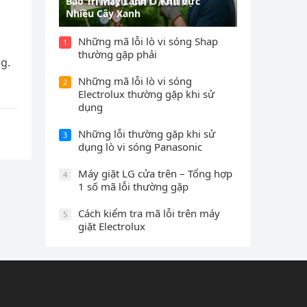
Bảo Trì Máy Lạnh Ở Khu Vực
Nhiều Cây Xanh
Những mã lỗi lò vi sóng Shap
1
thường gặp phải
g.
Những mã lỗi lò vi sóng
2
Electrolux thường gặp khi sử
dụng
Những lỗi thường gặp khi sử
3
dụng lò vi sóng Panasonic
Máy giặt LG cửa trên – Tổng hợp
4
1 số mã lỗi thường gặp
Cách kiểm tra mã lỗi trên máy
5
giặt Electrolux