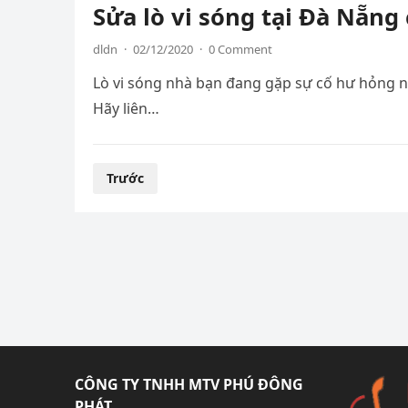
Sửa lò vi sóng tại Đà Nẵng 
dldn
·
02/12/2020
·
0 Comment
Lò vi sóng nhà bạn đang gặp sự cố hư hỏng nh
Hãy liên…
Phân
Trước
trang
bài
viết
CÔNG TY TNHH MTV PHÚ ĐÔNG
PHÁT