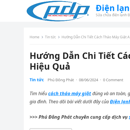
Điện lạ
Sửa chữa điện lạnh 
Home
Tin tức
Hướng Dẫn Chi Tiết Cách Tháo Máy Giặt A
Hướng Dẫn Chi Tiết Cá
Hiệu Quả
Tin tức
Phú Đông Phát
·
08/06/2024
·
0 Comment
Tìm hiểu
cách tháo máy giặt
đúng và an toàn, g
gia đình. Theo dõi bài viết dưới đây của
Điện lạn
>>> Phú Đông Phát chuyên cung cấp dịch vụ