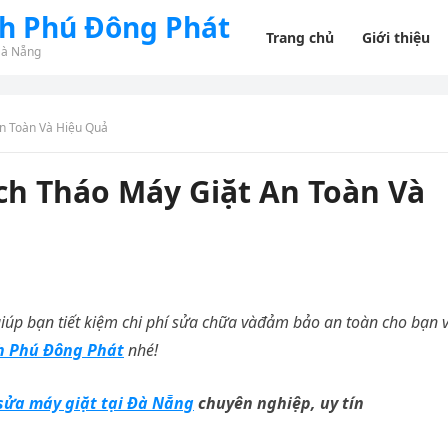
nh Phú Đông Phát
Trang chủ
Giới thiệu
Đà Nẵng
n Toàn Và Hiệu Quả
ch Tháo Máy Giặt An Toàn Và
iúp bạn tiết kiệm chi phí sửa chữa vàđảm bảo an toàn cho bạn 
h Phú Đông Phát
nhé!
sửa máy giặt tại Đà Nẵng
chuyên nghiệp, uy tín