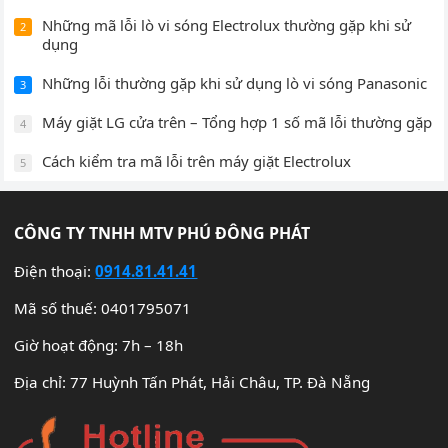
Những mã lỗi lò vi sóng Electrolux thường gặp khi sử
2
dụng
Những lỗi thường gặp khi sử dụng lò vi sóng Panasonic
3
Máy giặt LG cửa trên – Tổng hợp 1 số mã lỗi thường gặp
4
Cách kiểm tra mã lỗi trên máy giặt Electrolux
5
CÔNG TY TNHH MTV PHÚ ĐÔNG PHÁT
Điện thoại:
0914.81.41.41
Mã số thuế: 0401795071
Giờ hoạt động: 7h – 18h
Địa chỉ: 77 Huỳnh Tấn Phát, Hải Châu, TP. Đà Nẵng