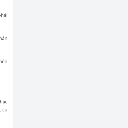
phải
phân
 nên
khác
, cụ