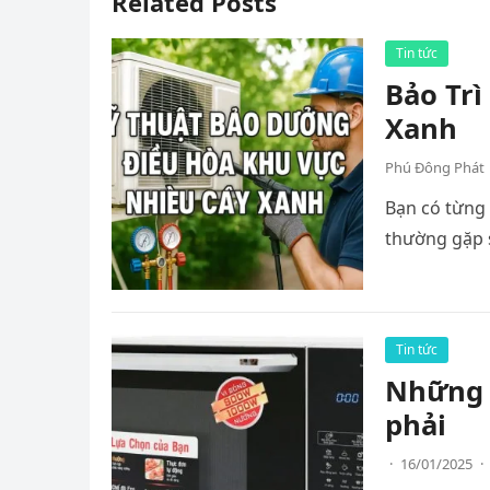
Related Posts
Tin tức
Bảo Tr
Xanh
Phú Đông Phát
Bạn có từng 
thường gặp 
Tin tức
Những m
phải
·
16/01/2025
·