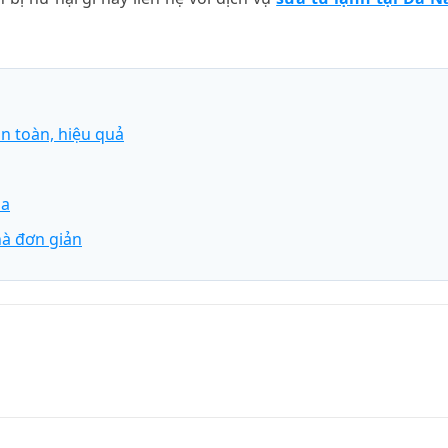
n toàn, hiệu quả
ua
hà đơn giản