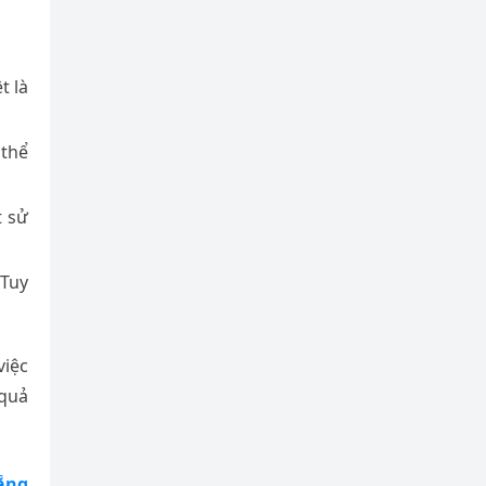
t là
 thể
t sử
 Tuy
việc
 quả
Nẵng