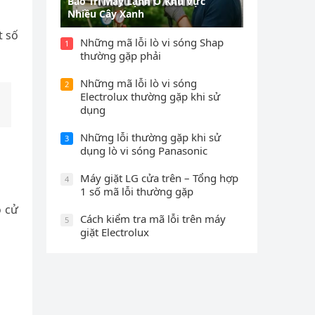
Bảo Trì Máy Lạnh Ở Khu Vực
Nhiều Cây Xanh
t số
Những mã lỗi lò vi sóng Shap
1
thường gặp phải
Những mã lỗi lò vi sóng
2
Electrolux thường gặp khi sử
dụng
Những lỗi thường gặp khi sử
3
dụng lò vi sóng Panasonic
Máy giặt LG cửa trên – Tổng hợp
4
1 số mã lỗi thường gặp
o cử
Cách kiểm tra mã lỗi trên máy
5
giặt Electrolux