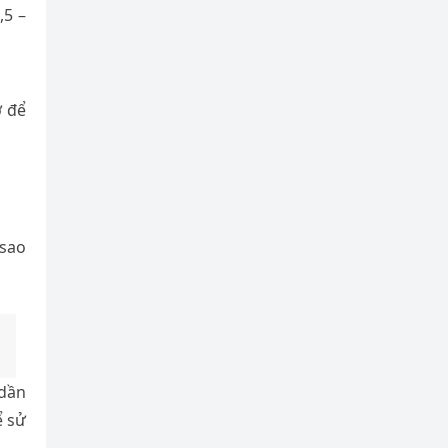
,5 –
ờ để
 sao
 dần
ể sử