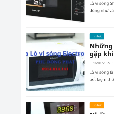
Lò vi sóng S
dùng nhờ vào
Tin tức
Những m
gặp kh
·
16/01/2025
·
Lò vi sóng l
tiết kiệm th
Tin tức