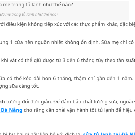
ữa mẹ trong tủ lạnh như thế nào?
với điều kiện không tiếp xúc với các thực phẩm khác, đặc biệ
hung 1 cửa nên nguồn nhiệt không ổn định. Sữa mẹ chỉ có
khi vắt có thể giữ được từ 3 đến 6 tháng tùy theo tần suấ
sữa có thể kéo dài hơn 6 tháng, thậm chí gần đến 1 năm.
ợng sữa càng tốt.
nh
tương đối đơn giản. Để đảm bảo chất lượng sữa, ngoài 
h Đà Nẵng
cho rằng cần phải vận hành tốt tủ lạnh để hiệu
bị hư hại gì hãy liên hệ với dịch vụ
sửa tủ lạnh tại Đà 