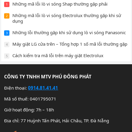
Những mã lỗi lò vi sóng Shap thường gặp phải
1
Những mã lỗi lò vi sóng Electrolux thường gặp khi sử
2
dụng
Những lỗi thường gặp khi sử dụng lò vi sóng Panasonic
3
Máy giặt LG cửa trên – Tổng hợp 1 số mã lỗi thường gặp
4
Cách kiểm tra mã lỗi trên máy giặt Electrolux
5
CÔNG TY TNHH MTV PHÚ ĐÔNG PHÁT
Điện thoại:
0914.81.41.41
Mã số thuế: 0401795071
Giờ hoạt động: 7h – 18h
Địa chỉ: 77 Huỳnh Tấn Phát, Hải Châu, TP. Đà Nẵng