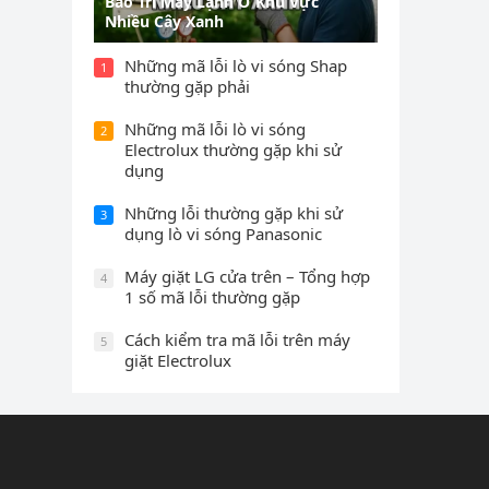
Bảo Trì Máy Lạnh Ở Khu Vực
Nhiều Cây Xanh
Những mã lỗi lò vi sóng Shap
1
thường gặp phải
Những mã lỗi lò vi sóng
2
Electrolux thường gặp khi sử
dụng
Những lỗi thường gặp khi sử
3
dụng lò vi sóng Panasonic
Máy giặt LG cửa trên – Tổng hợp
4
1 số mã lỗi thường gặp
Cách kiểm tra mã lỗi trên máy
5
giặt Electrolux