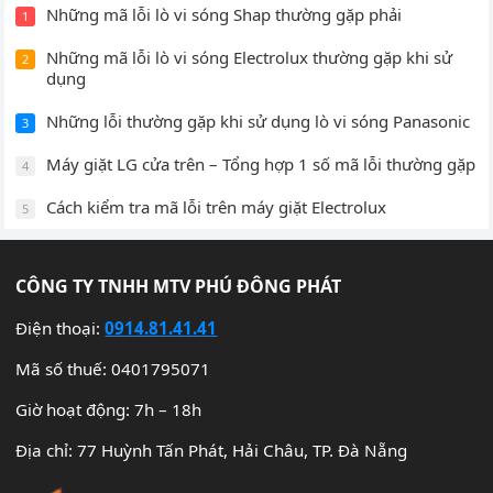
Những mã lỗi lò vi sóng Shap thường gặp phải
1
Những mã lỗi lò vi sóng Electrolux thường gặp khi sử
2
dụng
Những lỗi thường gặp khi sử dụng lò vi sóng Panasonic
3
Máy giặt LG cửa trên – Tổng hợp 1 số mã lỗi thường gặp
4
Cách kiểm tra mã lỗi trên máy giặt Electrolux
5
CÔNG TY TNHH MTV PHÚ ĐÔNG PHÁT
Điện thoại:
0914.81.41.41
Mã số thuế: 0401795071
Giờ hoạt động: 7h – 18h
Địa chỉ: 77 Huỳnh Tấn Phát, Hải Châu, TP. Đà Nẵng