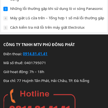
Những lỗi thường gặp khi sử dụng lò vi sóng Panasonic
3
Máy giặt LG cửa trên – Tổng hợp 1 số mã lỗi thường gặp
4
Cách kiểm tra mã lỗi trên máy giặt Electrolux
5
CÔNG TY TNHH MTV PHÚ ĐÔNG PHÁT
Điện thoại:
0914.81.41.41
Mã số thuế: 0401795071
Giờ hoạt động: 7h – 18h
Địa chỉ: 77 Huỳnh Tấn Phát, Hải Châu, TP. Đà Nẵng