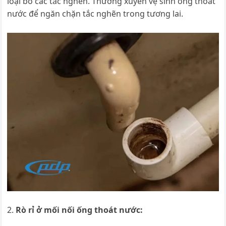
loại bỏ các tắc nghẽn. Thường xuyên vệ sinh ống thoát
nước để ngăn chặn tắc nghẽn trong tương lai.
Rò rỉ ở mối nối ống thoát nước: